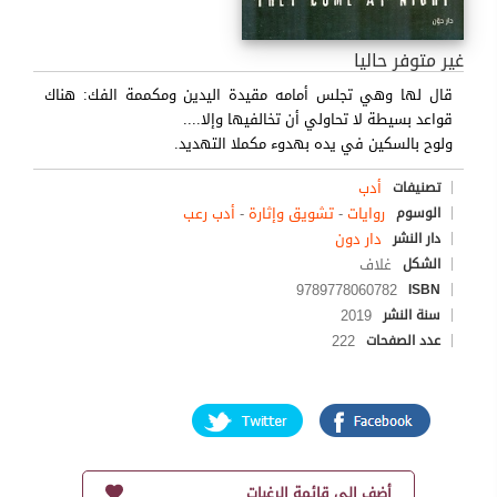
غير متوفر حاليا
قال لها وهي تجلس أمامه مقيدة اليدين ومكممة الفك: هناك
قواعد بسيطة لا تحاولي أن تخالفيها وإلا....
ولوح بالسكين في يده بهدوء مكملا التهديد.
أدب
تصنيفات
روايات
-
تشويق وإثارة
-
أدب رعب
الوسوم
دار دون
دار النشر
غلاف
الشكل
9789778060782
ISBN
2019
سنة النشر
222
عدد الصفحات
أضف إلى قائمة الرغبات