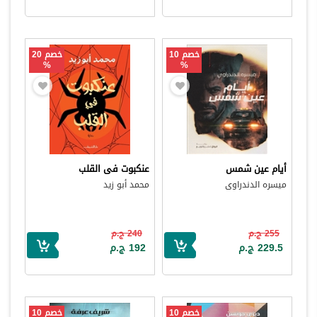
خصم 10
خصم 20
%
%
أيام عين شمس
عنكبوت فى القلب
ميسره الدندراوى
محمد أبو زيد
255 ج.م
240 ج.م
229.5 ج.م
192 ج.م
خصم 10
خصم 10