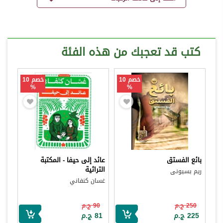
كتب قد تعجبك من هذه الفئة
خصم 10
خصم 10
%
%
بائع الفستق
عائد إلى حيفا - المكتبة
التراثية
ريم بسيونى
غسان كنفاني
250 ج.م
90 ج.م
225 ج.م
81 ج.م