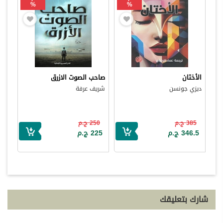
%
%
الأختان
صاحب الصوت الازرق
ديزي جونسن
شريف عرفة
385 ج.م
250 ج.م
346.5 ج.م
225 ج.م
شارك بتعليقك