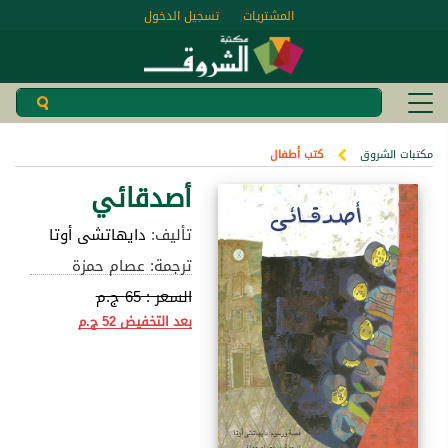
المشتريات
تسجيل الدخول
مكتبات الشروق
كتب أطفال
أصدقائي
تأليف:
دايهاتشى أوتا
ترجمة: عصام حمزة
السعر :
65 ج.م
بعد التخفيض
52 ج.م