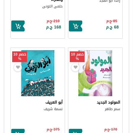
راندا أبو المجد
حلمى التونى
85 ج.م
210 ج.م
68 ج.م
168 ج.م
خصم 10
خصم 10
%
%
المولود الجديد
أبو العريف
سمر طاهر
نسمة شريف
170 ج.م
375 ج.م