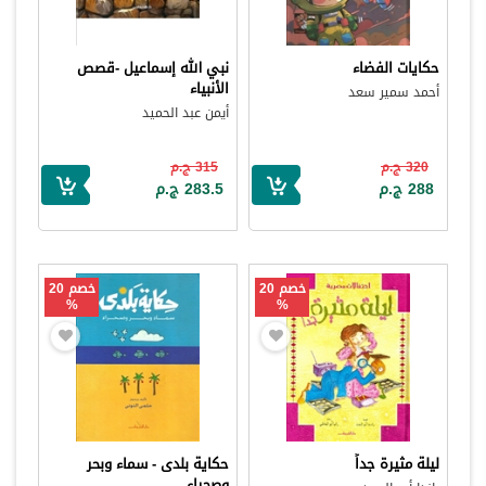
حكايات الفضاء
نبي الله إسماعيل -قصص
الأنبياء
أحمد سمير سعد
أيمن عبد الحميد
320 ج.م
315 ج.م
288 ج.م
283.5 ج.م
خصم 20
خصم 20
%
%
ليلة مثيرة جداً
حكاية بلدى - سماء وبحر
وصحراء