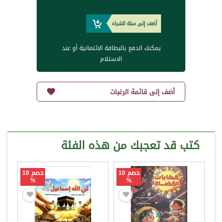
أضف إلى سلة الشراء
يمكنك الدفع بالبطاقة الائتمانية أو عند
الاستلام
أضف إلى قائمة الرغبات
كتب قد تعجبك من هذه الفئة
خصم 10
خصم 10
%
%