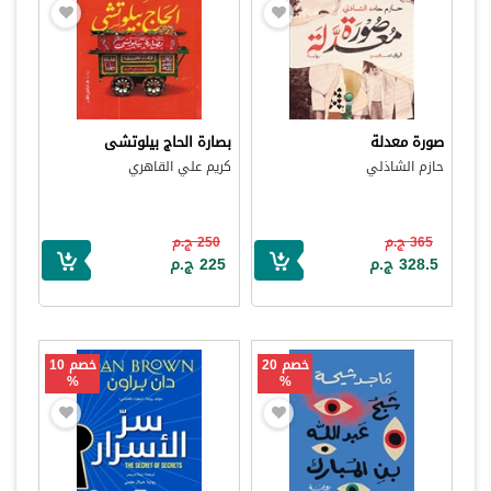
صورة معدلة
بصارة الحاج بيلوتشى
حازم الشاذلي
كريم علي القاهري
365 ج.م
250 ج.م
328.5 ج.م
225 ج.م
خصم 20
خصم 10
%
%