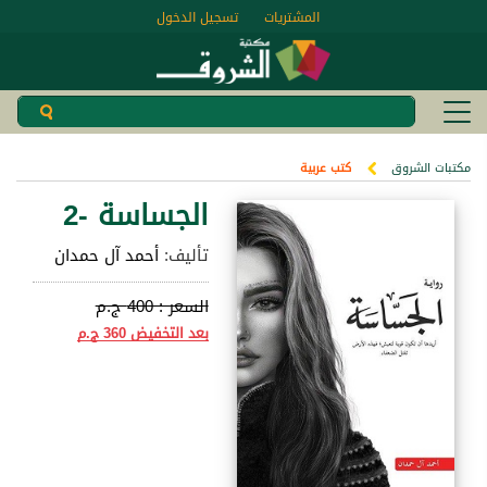
المشتريات
تسجيل الدخول
مكتبات الشروق
كتب عربية
الجساسة -2
تأليف:
أحمد آل حمدان
السعر :
400 ج.م
بعد التخفيض
360 ج.م