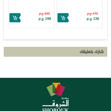
170 ج.م
220 ج.م
136 ج.م
198 ج.م
شارك بتعليقك