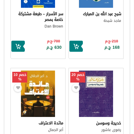
شبح عبد الله بن المبارك
سر الأسرار – طبعة مشتركة
خاصة بمصر
ماجد شيحة
Dan Brown
210 ج.م
700 ج.م
168 ج.م
630 ج.م
خصم 20
خصم 10
%
%
خديجة وسوسن
مائدة الاعتراف
رضوى عاشور
أغر الجمال