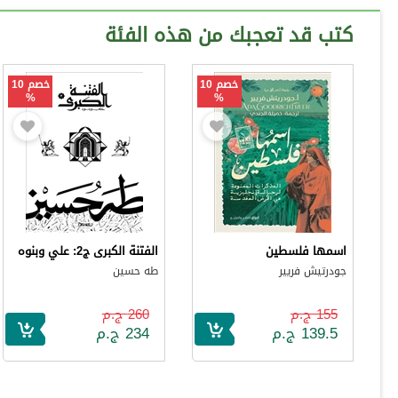
كتب قد تعجبك من هذه الفئة
خصم 10
خصم 10
%
%
اسمها فلسطين
الفتنة الكبرى ج2: علي وبنوه
جودرتيش فريير
طه حسين
155 ج.م
260 ج.م
139.5 ج.م
234 ج.م