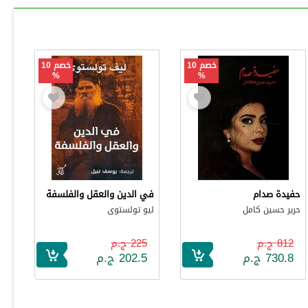
خصم 10
خصم 10
%
%
حفيدة صدام
في الدين والعقل والفلسفة
حرير حسين كامل
ليو تولستوى
812 ج.م
225 ج.م
730.8 ج.م
202.5 ج.م