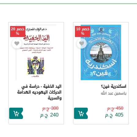
خصم 10
خصم 20
%
%
اسكندرية فين؟
اليد الخفية - دراسة في
الحركات اليهوديه الهدامة
ياسمين عبد الله
والسرية
عبد الوهاب المسيري
450 ج.م
300 ج.م
405 ج.م
240 ج.م