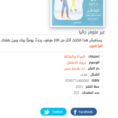
غير متوفر حاليا
يستعرضُ هذا الكتابُ أكثَرَ من 100 موقفٍ يحدثُ يوميًّا بينَك وبينَ طفلكَ، كمَا يَعرضُ طريقةَ فكِّ شفرةِ سلوكياتِ الطِّفلِ وفهْمِ نفسيتِه، وَيُقدِّمٌ أفضلَ الحلولِ ا
أقرأ المزيد
المرأة والعائلة
تصنيفات
تربية الأطفال
الوسوم
دار نهضة مصر
دار النشر
غلاف
الشكل
9789771460060
ISBN
2021
سنة النشر
252
عدد الصفحات