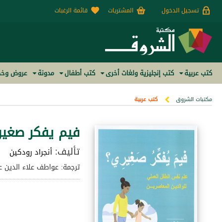
تسجيل الدخول
المشتريات
قائمة الرغبات
كتب عربية
كتب إنجليزية ولغات أخرى
كتب أطفال
مدونة
عروض وخص
مكتبات الشروق
كتب عربية
فيم يفكر صغير
تأليف:
أنجراد رودكين
ترجمة: عواطف علاء الدين ع