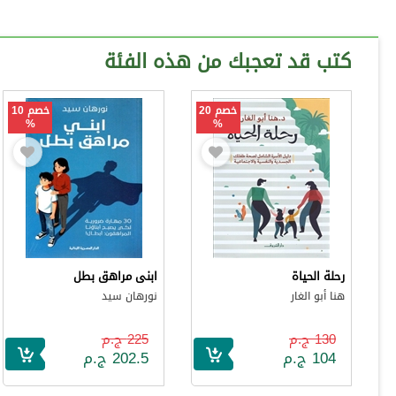
كتب قد تعجبك من هذه الفئة
خصم 20
خصم 10
%
%
رحلة الحياة
ابنى مراهق بطل
هنا أبو الغار
نورهان سيد
130 ج.م
225 ج.م
104 ج.م
202.5 ج.م