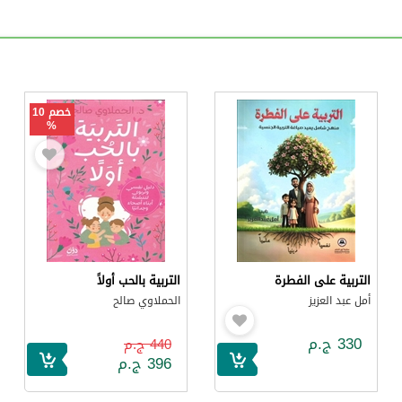
خصم 10
%
التربية على الفطرة
التربية بالحب أولاً
أمل عبد العزيز
الحملاوي صالح
330 ج.م
440 ج.م
396 ج.م