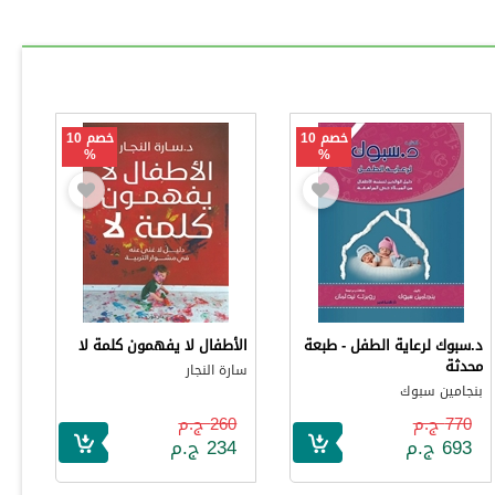
خصم 10
خصم 10
%
%
د.سبوك لرعاية الطفل - طبعة
الأطفال لا يفهمون كلمة لا
محدثة
سارة النجار
بنجامين سبوك
770 ج.م
260 ج.م
693 ج.م
234 ج.م