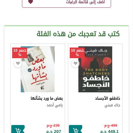
أضف إلى قائمة الرغبات
كتب قد تعجبك من هذه الفئة
خصم 10
خصم 10
%
%
خاطفو الأجساد
بعض ما ورد بشأنها
جاك فيني
رامي أحمد
499 ج.م
230 ج.م
449.1 ج.م
207 ج.م