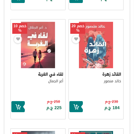
خصم 20
خصم 10
%
%
القائد زهرة
لقاء في الغربة
خالد منصور
أغر الجمال
230 ج.م
250 ج.م
184 ج.م
225 ج.م