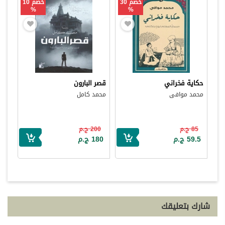
خصم 30
خصم 10
%
%
حكاية فخراني
قصر البارون
محمد موافى
محمد كامل
85 ج.م
200 ج.م
59.5 ج.م
180 ج.م
شارك بتعليقك