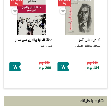
خصم 20
خصم 20
%
%
أحاديث فى آسيا
محنة الدنيا والدين فى مصر
محمد حسنين هيكل
جلال أمين
230 ج.م
250 ج.م
184 ج.م
200 ج.م
شارك بتعليقك