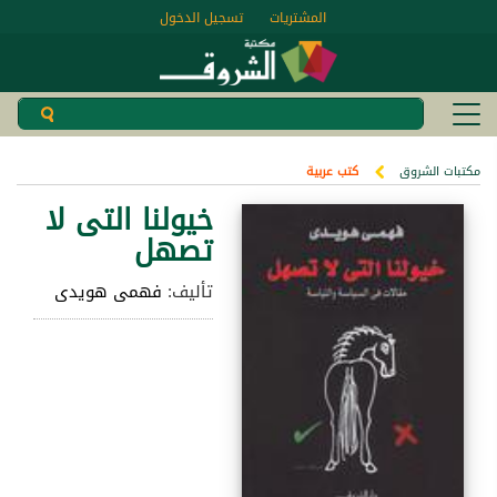
المشتريات
تسجيل الدخول
مكتبات الشروق
كتب عربية
خيولنا التى لا
تصهل
تأليف:
فهمى هويدى