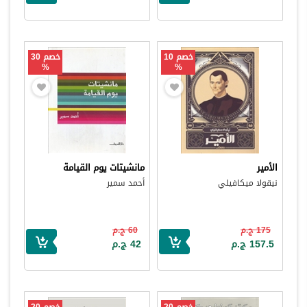
خصم 10
خصم 30
%
%
الأمير
مانشيتات يوم القيامة
نيقولا ميكافيلي
أحمد سمير
175 ج.م
60 ج.م
157.5 ج.م
42 ج.م