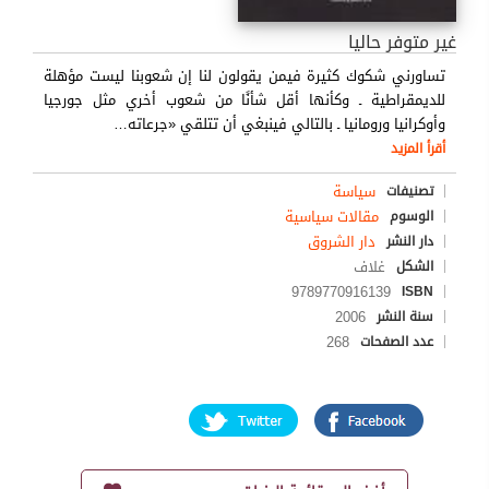
غير متوفر حاليا
تساورني شكوك كثيرة فيمن يقولون لنا إن شعوبنا ليست مؤهلة
للديمقراطية ـ وكأنها أقل شأنًا من شعوب أخري مثل جورجيا
وأوكرانيا ورومانيا ـ بالتالي فينبغي أن تتلقي «جرعاته
…
أقرأ المزيد
سياسة
تصنيفات
مقالات سياسية
الوسوم
دار الشروق
دار النشر
غلاف
الشكل
9789770916139
ISBN
2006
سنة النشر
268
عدد الصفحات