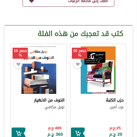
أضف إلى قائمة الرغبات
كتب قد تعجبك من هذه الفئة
خصم 20
خصم 10
%
%
حزب الكنبة
الخوف من الانهيار
عزت أمين
نويل مكافي
25 ج.م
400 ج.م
20 ج.م
360 ج.م