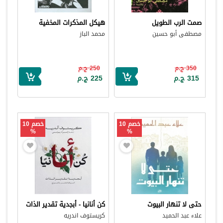
صمت الرب الطويل
هيكل المذكرات المخفية
مصطفى أبو حسين
محمد الباز
350 ج.م
250 ج.م
315 ج.م
225 ج.م
خصم 10
خصم 10
%
%
حتى لا تنهار البيوت
كن أنانيا - أبجدية تقدير الذات
علاء عبد الحميد
كريستوف اندريه