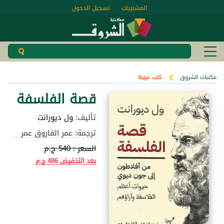
المشتريات
تسجيل الدخول
مكتبات الشروق
كتب عربية
قصة الفلسفة
تأليف:
ول ديورانت
ترجمة: عمر الفاروق عمر
السعر :
540 ج.م
بعد التخفيض
486 ج.م