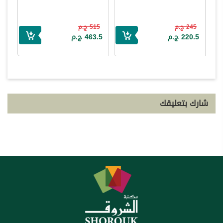
245 ج.م
515 ج.م
220.5 ج.م
463.5 ج.م
شارك بتعليقك