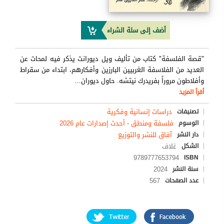
أضف إلى سلة الشراء
"قصة الفلسفة" كتاب من تأليف ويل ديورانت يذكر فيه لمحات عن
العديد من الفلاسفة الغربيين البارزين وأفكارهم، ابتداء من سقراط
وأفلاطون مروراً بفريدرك نيتشه. حاول ديوران
…
أقرأ المزيد
دراسات إنسانية وفكرية
تصنيفات
فلسفة ومنطق
-
أحدث إصدارات عام 2026
الوسوم
آفاق للنشر والتوزيع
دار النشر
غلاف
الشكل
9789777653794
ISBN
2024
سنة النشر
567
عدد الصفحات