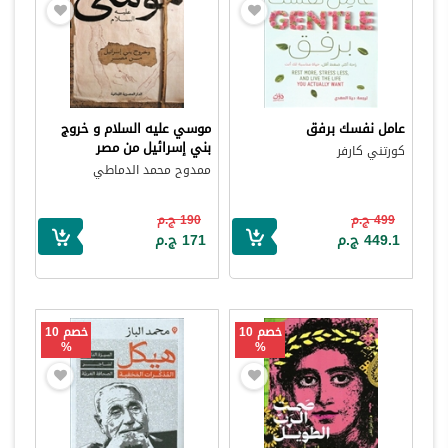
عامل نفسك برفق
موسي عليه السلام و خروج
بني إسرائيل من مصر
كورتني كارفر
ممدوح محمد الدماطي
499 ج.م
190 ج.م
449.1 ج.م
171 ج.م
خصم 10
خصم 10
%
%