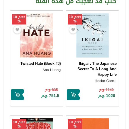
كتب قد تعجبك من هذه الفئة
خصم 10
خصم 10
%
%
Twisted Hate (Book #3)
Ikigai : The Japanese
Secret To A Long And
Ana Huang
Happy Life
Hector Garcia
1140 ج.م
835 ج.م
1026 ج.م
751.5 ج.م
خصم 10
خصم 10
%
%