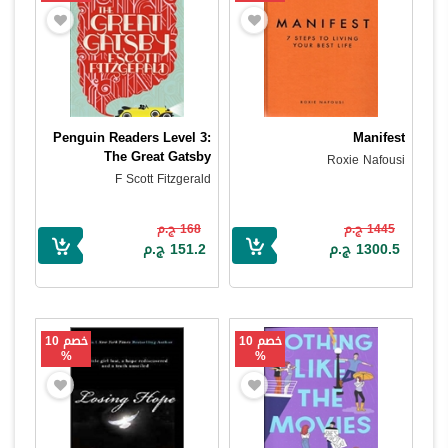
Penguin Readers Level 3:
Manifest
The Great Gatsby
Roxie Nafousi
F Scott Fitzgerald
1445 ج.م
168 ج.م
1300.5 ج.م
151.2 ج.م
خصم 10
خصم 10
%
%