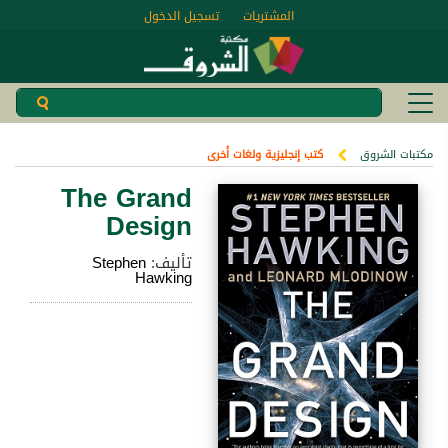
تسجيل الدخول
المشتريات
كتب إنجليزية ولغات أخرى
مكتبات الشروق
The Grand
Design
Stephen
تأليف:
Hawking