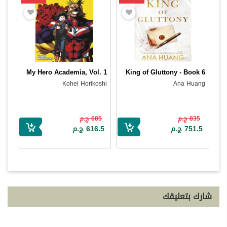
My Hero Academia, Vol. 1
King of Gluttony - Book 6
Kohei Horikoshi
Ana Huang
685 ج.م
835 ج.م
616.5 ج.م
751.5 ج.م
شارك بتعليقك