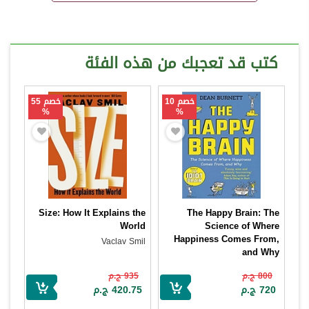
كتب قد تعجبك من هذه الفئة
خصم 55
خصم 10
%
%
Size: How It Explains the
The Happy Brain: The
World
Science of Where
Happiness Comes From,
Vaclav Smil
and Why
Dean Burnett
935 ج.م
800 ج.م
420.75 ج.م
720 ج.م