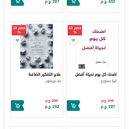
432 ج.م
207 ج.م
خصم 10
خصم 10
%
%
اضحك كل يوم لحياة أفضل
علاج التفكير الضاغط
ليزا ستورج
يك ترينتون
330 ج.م
280 ج.م
297 ج.م
252 ج.م