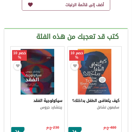
أضف إلى قائمة الرغبات
كتب قد تعجبك من هذه الفئة
خصم 10
خصم 10
%
%
كيف يتعافى الطفل بداخلك؟
سيكولوجية الفقد
سايمون تشابل
ريتشارد جروس
480 ج.م
230 ج.م