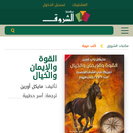
المشتريات
تسجيل الدخول
مكتبات الشروق
كتب عربية
القوة
والإيمان
والخيال
تأليف:
مايكل أورين
ترجمة: آسر حطيبة