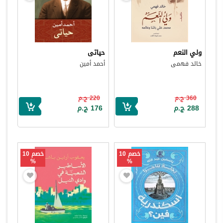
ولي النعم
حياتى
خالد فهمى
أحمد أمين
360 ج.م
220 ج.م
288 ج.م
176 ج.م
خصم 10
خصم 10
%
%