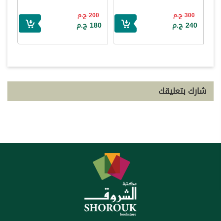
300 ج.م
200 ج.م
240 ج.م
180 ج.م
شارك بتعليقك