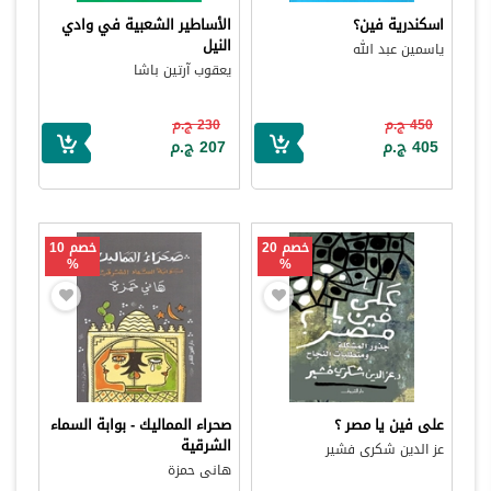
اسكندرية فين؟
الأساطير الشعبية في وادي
النيل
ياسمين عبد الله
يعقوب آرتين باشا
450 ج.م
230 ج.م
405 ج.م
207 ج.م
خصم 20
خصم 10
%
%
على فين يا مصر ؟
صحراء المماليك - بوابة السماء
الشرقية
عز الدين شكرى فشير
هانى حمزة