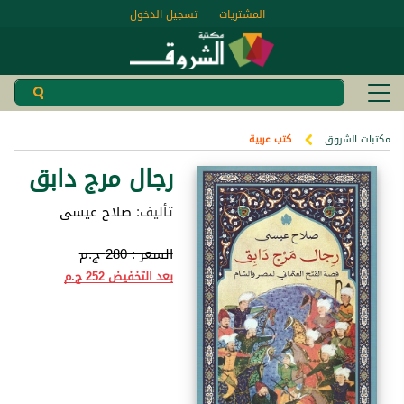
المشتريات
تسجيل الدخول
مكتبات الشروق
كتب عربية
رجال مرج دابق
تأليف:
صلاح عيسى
السعر :
280 ج.م
بعد التخفيض
252 ج.م