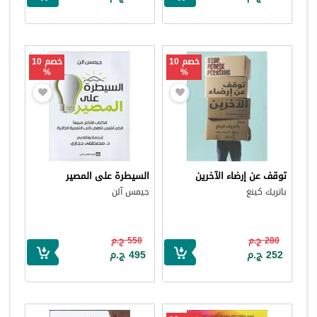
خصم 10
خصم 10
%
%
توقف عن إرضاء الآخرين
السيطرة على المصير
باتريك كينغ
جيمس آلن
280 ج.م
550 ج.م
252 ج.م
495 ج.م