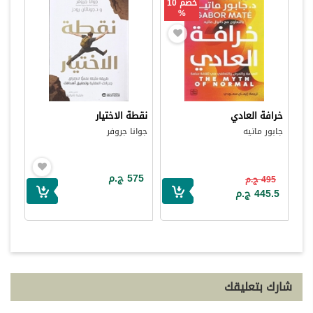
خصم 10
%
خرافة العادي
نقطة الاختيار
جابور ماتيه
جوانا جروفر
575 ج.م
495 ج.م
445.5 ج.م
شارك بتعليقك