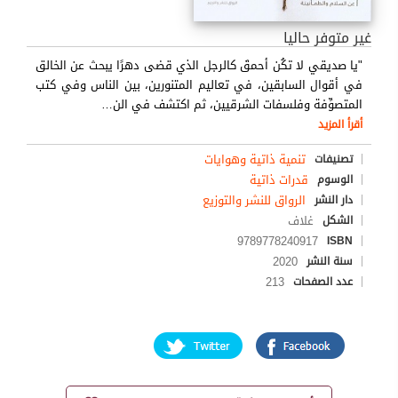
غير متوفر حاليا
"يا صديقي لا تكُن أحمقَ كالرجل الذي قضى دهرًا يبحث عن الخالق
في أقوال السابقين، في تعاليم المتنورين، بين الناس وفي كتب
المتصوِّفة وفلسفات الشرقيين، ثم اكتشف في الن
…
أقرأ المزيد
تنمية ذاتية وهوايات
تصنيفات
قدرات ذاتية
الوسوم
الرواق للنشر والتوزيع
دار النشر
غلاف
الشكل
9789778240917
ISBN
2020
سنة النشر
213
عدد الصفحات