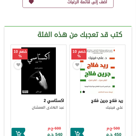
أضف إلى قائمة الرغبات
كتب قد تعجبك من هذه الفئة
خصم 10
خصم 10
%
%
ريد فلاج جرين فلاج
اكستاسي 2
علي فينيك
عبد الهادى العمشان
500 ج.م
600 ج.م
450 ج.م
540 ج.م