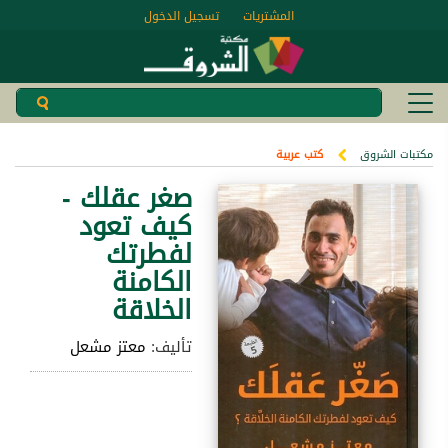
المشتريات
تسجيل الدخول
مكتبات الشروق
كتب عربية
صغر عقلك -
كيف تعود
لفطرتك
الكامنة
الخلاقة
تأليف:
معتز مشعل