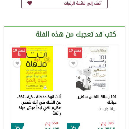
أضف إلى قائمة الرغبات
كتب قد تعجبك من هذه الفئة
خصم 10
خصم 10
%
%
101 رسالة للنفس ستغير
أنت قوة مذهلة - كيف تكف
حياتك
عن الشك في أنك شخص
عظيم لكي تبدأ عيش حياة
بريانا وايست
رائعة
جين سينسيرو
395 ج.م
550 ج.م