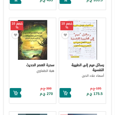
355.5 ج.م
495 ج.م
خصم 10
خصم 10
%
%
رسائل ميم إلى الطبيبة
سحرة العصر الحديث
النفسية
هبة الطماوي
أسماء علاء الدين
195 ج.م
300 ج.م
175.5 ج.م
270 ج.م