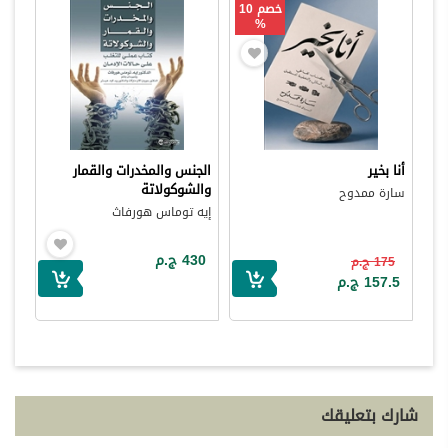
خصم 10
%
أنا بخير
الجنس والمخدرات والقمار
والشوكولاتة
سارة ممدوح
إيه توماس هورفاث
430 ج.م
175 ج.م
157.5 ج.م
شارك بتعليقك