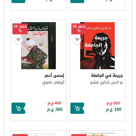
خصم 20
خصم 20
%
%
جريمة في الجامعة
إسمى أحمر
عز الدين شكرى فشير
أورهان باموق
225 ج.م
450 ج.م
180 ج.م
360 ج.م