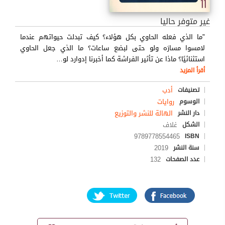
غير متوفر حاليا
"ما الذي فعله الحاوي بكل هؤلاء؟ كيف تبدلت حيواتهم عندما
لامسوا مسارَه ولو حتى لبضع ساعات؟ ما الذي جعل الحاوي
استثنائيًا؟ ماذا عن تأثير الفراشة كما أخبرنا إدوارد لو
…
أقرأ المزيد
أدب
تصنيفات
روايات
الوسوم
الهالة للنشر والتوزيع
دار النشر
غلاف
الشكل
9789778554465
ISBN
2019
سنة النشر
132
عدد الصفحات