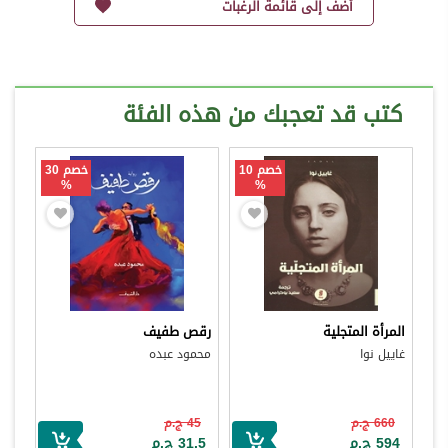
أضف إلى قائمة الرغبات
كتب قد تعجبك من هذه الفئة
خصم 10
خصم 30
%
%
المرأة المتجلية
رقص طفيف
غاييل نوا
محمود عبده
660 ج.م
45 ج.م
594 ج.م
31.5 ج.م