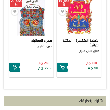
خصم 10
خصم 20
%
%
الأجنحة المتكسرة - المكتبة
صحراء المماليك
التراثية
خيري شلبي
جبران خليل جبران
100 ج.م
285 ج.م
90 ج.م
228 ج.م
شارك بتعليقك