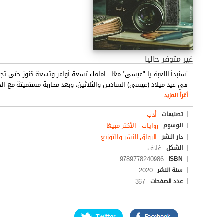
غير متوفر حاليا
"سنبدأ اللعبة يا "عيسى" معًا.. امامك تسعة أوامر وتسعة كنوز حتى تج
في عيد ميلاد (عيسى) السادس والثلاثين، وبعد محاربة مستميتة مع الح
أقرأ المزيد
أدب
تصنيفات
روايات
-
الأكثر مبيعًا
الوسوم
الرواق للنشر والتوزيع
دار النشر
غلاف
الشكل
9789778240986
ISBN
2020
سنة النشر
367
عدد الصفحات