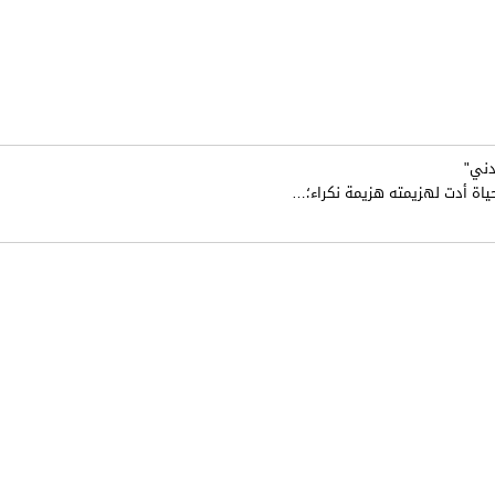
دني"
ياة أدت لهزيمته هزيمة نكراء؛
…