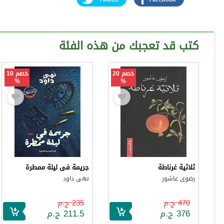
كتب قد تعجبك من هذه الفئة
خصم 20
خصم 10
%
%
ثلاثية غرناطة
جريمة فى ليلة ممطرة
رضوى عاشور
نهى داود
470 ج.م
235 ج.م
376 ج.م
211.5 ج.م