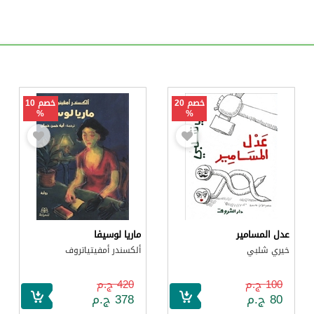
خصم 20
خصم 10
%
%
عدل المسامير
ماريا لوسيفا
خيري شلبي
ألكسندر أمفيتياتروف
100 ج.م
420 ج.م
80 ج.م
378 ج.م