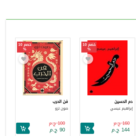
خصم 10
خصم 10
%
%
دم الحسين
فن الحرب
إبراهيم عيسي
صون تزو
160 ج.م
100 ج.م
144 ج.م
90 ج.م