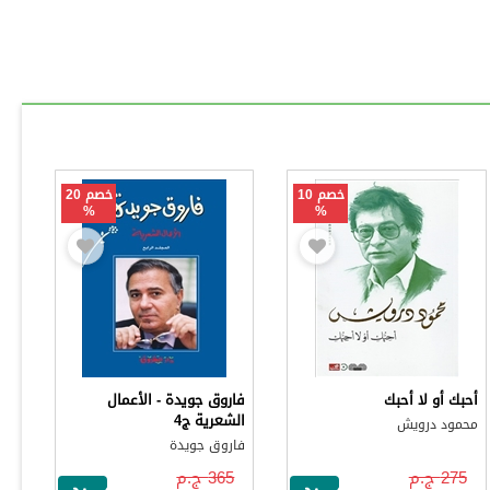
خصم 10
خصم 20
%
%
أحبك أو لا أحبك
فاروق جويدة - الأعمال
الشعرية ج4
محمود درويش
فاروق جويدة
275 ج.م
365 ج.م