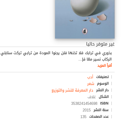
غير متوفر حاليا
بذوري في ترابك فلا تخنها فلن يجنوا المودة من ترابي تركت سنابلي
الركاب نسير معًا فإ
…
أقرأ المزيد
أدب
تصنيفات
شعر
الوسوم
دار المعرفة للنشر والتوزيع
دار النشر
غلاف
الشكل
3538241454698
ISBN
2015
سنة النشر
135
عدد الصفحات