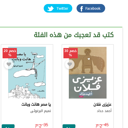
كتب قد تعجبك من هذه الفئة
خصم 30
خصم 20
%
%
عزيزى فلان
يا مصر هانت وبانت
أحمد حداد
تميم البرغوثى
45 ج.م
35 ج.م