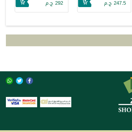
247.5 ج.م
292 ج.م