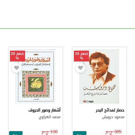
خصم 10
خصم 20
%
%
حصار لمدائح البحر
أشعار وصور الحروف
محمود درويش
محمد الهراوي
385 ج.م
130 ج.م