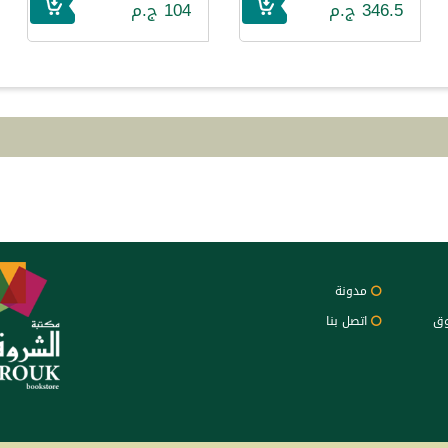
346.5 ج.م
104 ج.م
مدونة
وق
اتصل بنا