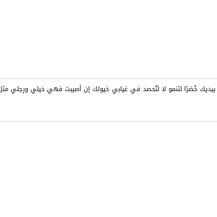
 بيديك خُضرًا لتنمو لا لتُحصد في غيابي خيولك إن أصيبت فهي خيلي ورِجلي مث