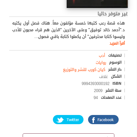
غير متوفر حاليا
هذه قصة رعب كتبها خمسة مؤلفون معاً. هناك فصل أول يكتبه
د."أحمد خالد توفيق" وعلى الآخرين "الذين هم قراء محبون للأدب
وليسوا كتابا محترفين" أن يكملوا كتابة باقي فصول
…
أقرأ المزيد
أدب
تصنيفات
روايات
الوسوم
كيان كورب للنشر والتوزيع
دار النشر
غلاف
الشكل
9994393000192
ISBN
2009
سنة النشر
94
عدد الصفحات