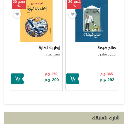
خصم 20
خصم 20
%
%
صالح هيصة
إبحار بلا نهاية
خيري شلبي
نعيم صبرى
365 ج.م
250 ج.م
292 ج.م
200 ج.م
شارك بتعليقك