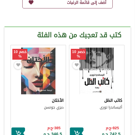
أضف إلى قائمة الرغبات
كتب قد تعجبك من هذه الفئة
خصم 10
خصم 10
%
%
كاتب الظل
الأختان
أليساندرا تورى
ديزي جونسن
825 ج.م
385 ج.م
742.5 ج.م
346.5 ج.م