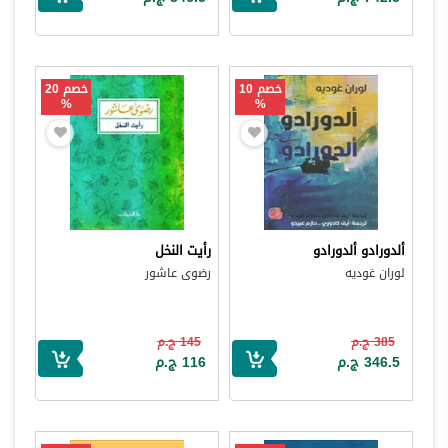
خصم 10
خصم 20
%
%
ألدورادو ألدورادو
رأيت النخل
لوران غوديه
رضوى عاشور
385 ج.م
145 ج.م
346.5 ج.م
116 ج.م