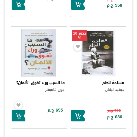
558 ج.م
خصم 10
%
مساحة للحلم
ما السبب وراء تفوق الألمان؟
ديفيد لينش
جون كامبفنر
695 ج.م
700 ج.م
630 ج.م