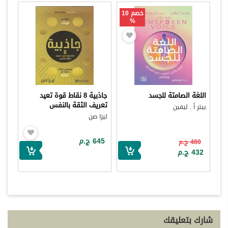
خصم 10
%
اللغة الصامتة للجسد
جاذبية 8 نقاط قوة تعيد
تعريف الثقة بالنفس
بيتر أ . ليفين
ليزا صن
645 ج.م
480 ج.م
432 ج.م
شارك بتعليقك