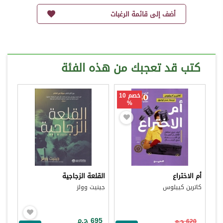
أضف إلى قائمة الرغبات
كتب قد تعجبك من هذه الفئة
خصم 10
%
أم الاختراع
القلعة الزجاجية
كاترين كييلوس
جينيت وولز
695 ج.م
620 ج.م