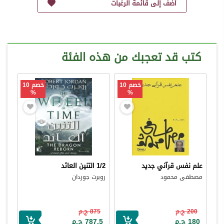
أضف إلى قائمة الرغبات
كتب قد تعجبك من هذه الفئة
خصم 10
خصم 10
%
%
علم نفس قرآني جديد
1/2 التنين العائد
مصطفى محمود
روبرت جوردان
200 ج.م
875 ج.م
180 ج.م
787.5 ج.م