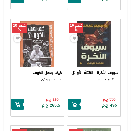
خصم 10
خصم 10
%
%
سيوف الآخرة - القتلة الأوائل
كيف يعمل الخوف
إبراهيم عيسي
فرانك فوريدي
550 ج.م
295 ج.م
495 ج.م
265.5 ج.م