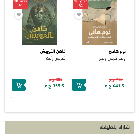
خصم 10
خصم 10
%
%
نوم هادئ
كاهن الخوبيش
وليم كريس وينتر
كيرلس رأفت
715 ج.م
395 ج.م
643.5 ج.م
355.5 ج.م
شارك بتعليقك