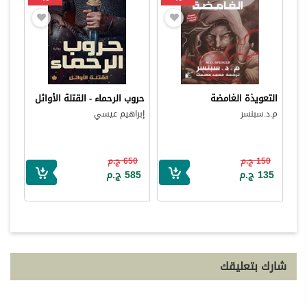
التعويذة الغامضة
حروب الرحماء - القتلة الأوائل
م.د.سبنسر
إبراهيم عيسي
150 ج.م
650 ج.م
135 ج.م
585 ج.م
شارك بتعليقك