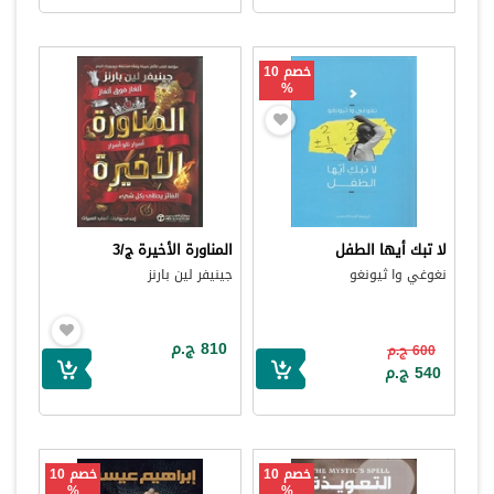
خصم 10
%
لا تبك أيها الطفل
المناورة الأخيرة ج/3
نغوغي وا ثيونغو
جينيفر لين بارنز
810 ج.م
600 ج.م
540 ج.م
خصم 10
خصم 10
%
%