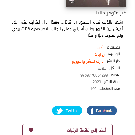
غير متوفر حاليا
أشعر بالذنب تجاه الجميع، أنا قاتل.. وهذا أول اعترافٍ مني لك،
أعيش بين القبور بجانب أسرتي وعلى الجانب الآخر ضحية قُتلت بيدي
ولم تقترف ذنبًا واحدًا.
أدب
تصنيفات
روايات
الوسوم
دارك للنشر والتوزيع
دار النشر
غلاف
الشكل
9789776634299
ISBN
2020
سنة النشر
199
عدد الصفحات
أضف إلى قائمة الرغبات