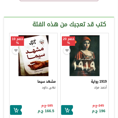
كتب قد تعجبك من هذه الفئة
خصم 20
خصم 10
%
%
1919 رواية
مشهد سيما
أحمد مراد
نهى داود
245 ج.م
185 ج.م
196 ج.م
166.5 ج.م