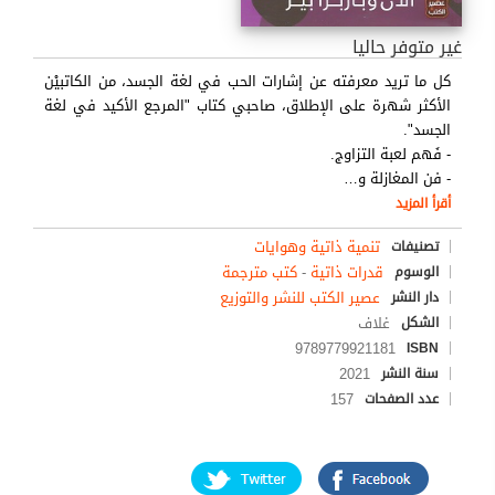
غير متوفر حاليا
كل ما تريد معرفته عن إشارات الحب في لغة الجسد، من الكاتبيْن
الأكثر شهرة على الإطلاق، صاحبي كتاب "المرجع الأكيد في لغة
الجسد".
- فَهم لعبة التزاوج.
- فن المغازلة و
…
أقرأ المزيد
تنمية ذاتية وهوايات
تصنيفات
قدرات ذاتية
-
كتب مترجمة
الوسوم
عصير الكتب للنشر والتوزيع
دار النشر
غلاف
الشكل
9789779921181
ISBN
2021
سنة النشر
157
عدد الصفحات