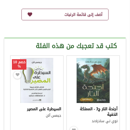
أضف إلى قائمة الرغبات
كتب قد تعجبك من هذه الفئة
خصم 10
%
أجنحة النار ج3 - المملكة
السيطرة على المصير
الخفية
جيمس آلن
توي تي ساذرلاند