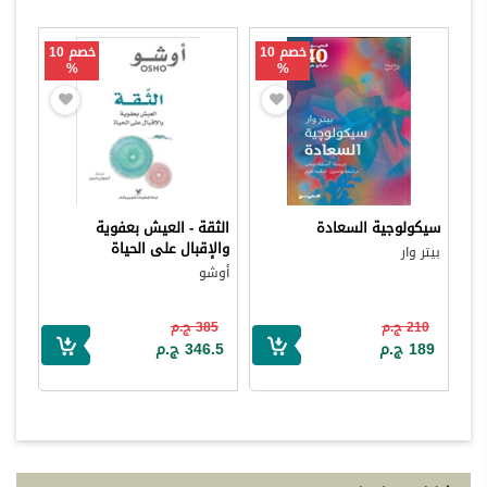
خصم 10
خصم 10
%
%
سيكولوجية السعادة
الثقة - العيش بعفوية
والإقبال على الحياة
بيتر وار
أوشو
210 ج.م
385 ج.م
189 ج.م
346.5 ج.م