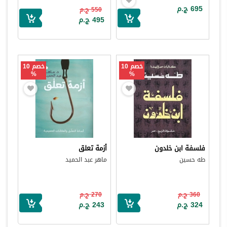
695 ج.م
550 ج.م
495 ج.م
خصم 10
خصم 10
%
%
فلسفة ابن خلدون
أزمة تعلق
طه حسين
ماهر عبد الحميد
360 ج.م
270 ج.م
324 ج.م
243 ج.م