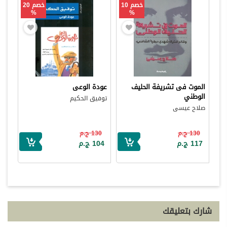
خصم 10
خصم 20
%
%
الموت فى تشريفة الحليف
عودة الوعى
الوطني
توفيق الحكيم
صلاح عيسى
130 ج.م
130 ج.م
117 ج.م
104 ج.م
شارك بتعليقك