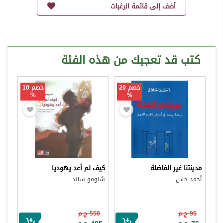
أضف إلى قائمة الرغبات
كتب قد تعجبك من هذه الفئة
خصم 20
خصم 10
%
%
مدينتنا غير الفاضلة
كيف لم أعد يهوديا
أحمد جلال
شلومو ساند
95 ج.م
550 ج.م