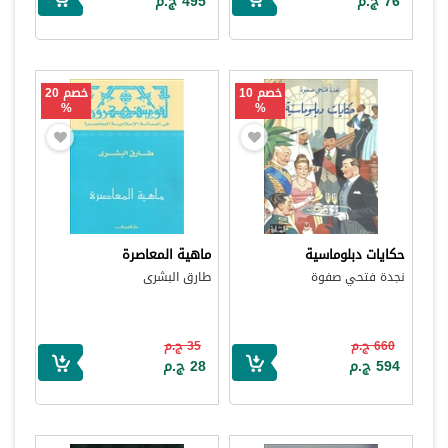
76 ج.م
495 ج.م
خصم 10
خصم 20
%
%
حكايات دبلوماسية
ماهية المعاصرة
نجدة فتحي صفوة
طارق البشرى
660 ج.م
35 ج.م
594 ج.م
28 ج.م