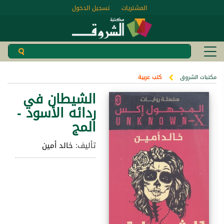
المشتريات
تسجيل الدخول
مكتبات الشروق
كتب عربية
الشيطان في
ردائه الأسود -
المج
تأليف:
خالد أمين