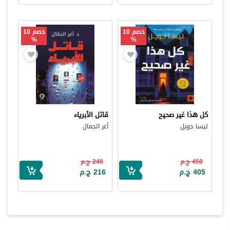
خصم 10
خصم 10
%
%
كل هذا غير صحيح
قاتل الأبرياء
ليسا جويل
أغر الجمال
450 ج.م
240 ج.م
405 ج.م
216 ج.م