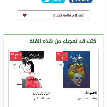
أضف إلى قائمة الرغبات
كتب قد تعجبك من هذه الفئة
خصم 30
خصم 20
%
%
الغميضة
مريم ونيرمين
وليد علاء الدين
عمرو العادلى