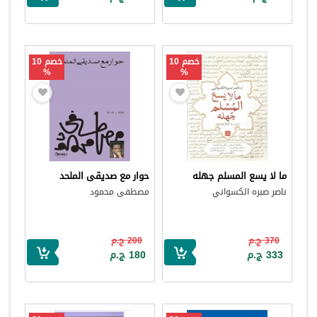
خصم 10
خصم 10
%
%
ما لا يسع المسلم جهله
حوار مع صديقى الملحد
ناصر صبره الكسواني
مصطفى محمود
370 ج.م
200 ج.م
333 ج.م
180 ج.م