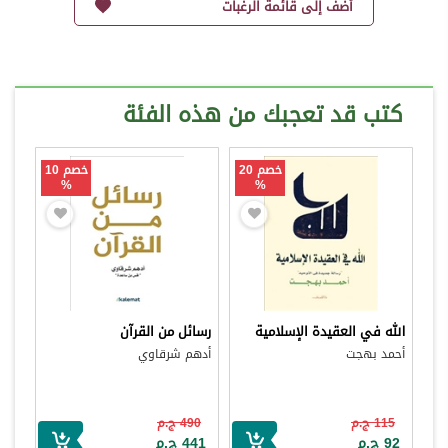
أضف إلى قائمة الرغبات
كتب قد تعجبك من هذه الفئة
خصم 20
خصم 10
%
%
الله في العقيدة الإسلامية
رسائل من القرآن
أحمد بهجت
أدهم شرقاوي
115 ج.م
490 ج.م
92 ج.م
441 ج.م