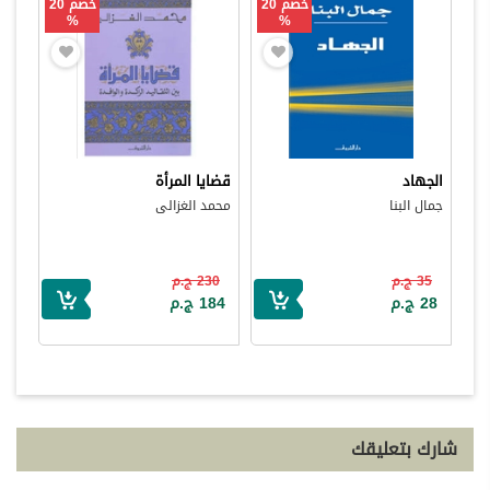
خصم 20
خصم 20
%
%
الجهاد
قضايا المرأة
جمال البنا
محمد الغزالى
35 ج.م
230 ج.م
28 ج.م
184 ج.م
شارك بتعليقك