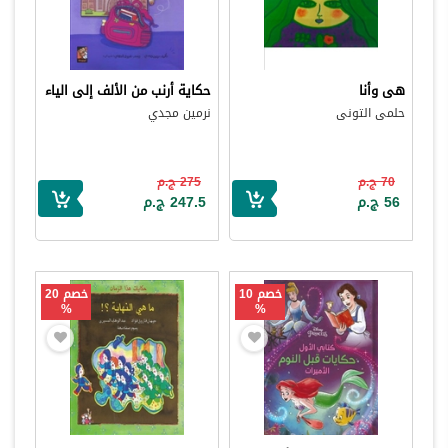
هى وأنا
حكاية أرنب من الألف إلى الياء
حلمى التونى
نرمين مجدي
70 ج.م
275 ج.م
56 ج.م
247.5 ج.م
خصم 10
خصم 20
%
%