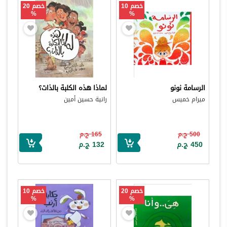
خصم 10
خصم 20
%
%
الرسامة نونو
لماذا هذه الكلبة بالذات؟
ميرام خميس
رانية حسين أمين
500 ج.م
165 ج.م
450 ج.م
132 ج.م
خصم 20
خصم 10
%
%