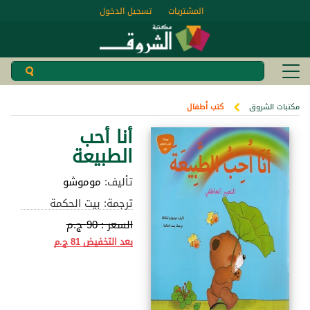
المشتريات
تسجيل الدخول
مكتبات الشروق
كتب أطفال
أنا أحب
الطبيعة
تأليف:
موموشو
ترجمة: بيت الحكمة
السعر :
90 ج.م
بعد التخفيض
81 ج.م