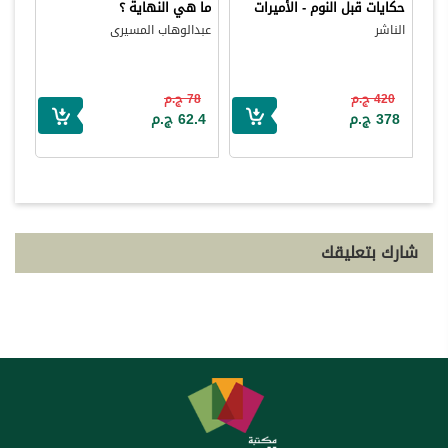
حكايات قبل النوم - الأميرات
ما هي النهاية ؟
الناشر
عبدالوهاب المسيرى
420 ج.م
78 ج.م
378 ج.م
62.4 ج.م
شارك بتعليقك