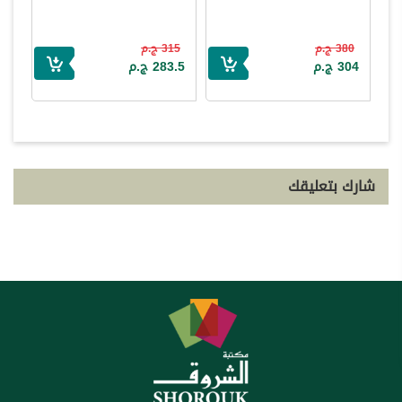
380 ج.م
315 ج.م
304 ج.م
283.5 ج.م
شارك بتعليقك