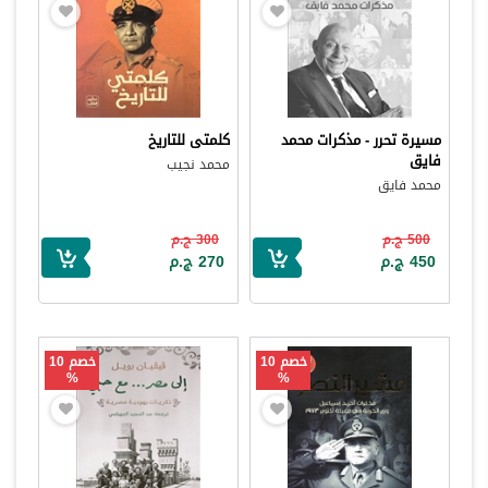
مسيرة تحرر - مذكرات محمد
كلمتى للتاريخ
فايق
محمد نجيب
محمد فايق
500 ج.م
300 ج.م
450 ج.م
270 ج.م
خصم 10
خصم 10
%
%