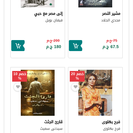
مشير النصر
إلى مصر مع حبي
مجدي الجلاد
فيفان بويل
75 ج.م
200 ج.م
67.5 ج.م
180 ج.م
خصم 20
خصم 10
%
%
فرح بهلوى
قارئ الجثث
فرح بهلوى
سيدنى سميث