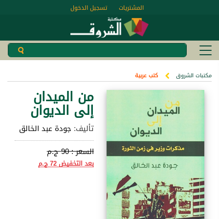
المشتريات
تسجيل الدخول
مكتبات الشروق
كتب عربية
من الميدان
إلى الديوان
تأليف:
جودة عبد الخالق
السعر :
90 ج.م
بعد التخفيض
72 ج.م