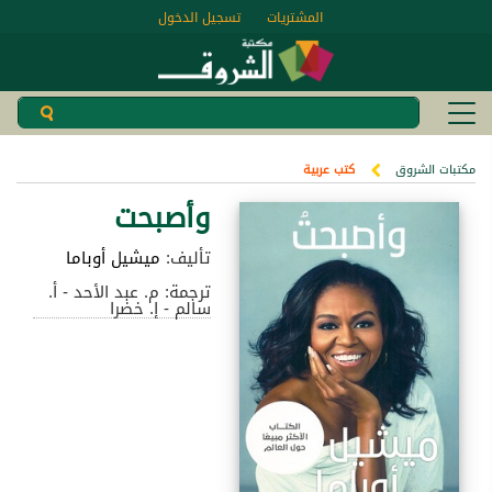
المشتريات
تسجيل الدخول
مكتبات الشروق
كتب عربية
وأصبحت
تأليف:
ميشيل أوباما
ترجمة: م. عبد الأحد - أ.
سالم - إ. خضرا