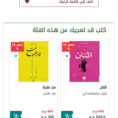
أضف إلى قائمة الرغبات
كتب قد تعجبك من هذه الفئة
خصم 10
خصم 10
%
%
اثنان
مت فارغا
إيرين نيمروفسكي
تود هنرى
605 ج.م
400 ج.م
544.5 ج.م
360 ج.م