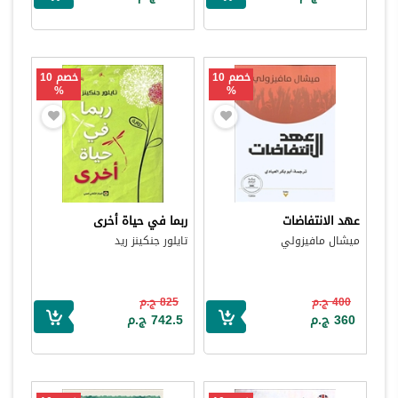
خصم 10
خصم 10
%
%
عهد الانتفاضات
ربما في حياة أخرى
ميشال مافيزولي
تايلور جنكينز ريد
400 ج.م
825 ج.م
360 ج.م
742.5 ج.م