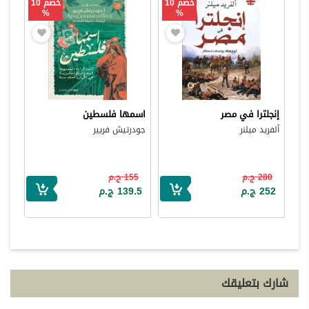
خصم 10
خصم 10
%
%
إنجلترا في مصر
اسمها فلسطين
ألفريد ميلنر
جودرتيش فريير
280 ج.م
155 ج.م
252 ج.م
139.5 ج.م
شارك بتعليقك