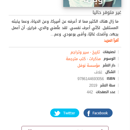
غير متوفر حاليا
ما زال هناك الكثير مما لا أعرفه عن أميركا، وعن الحياة، وعما يخبئه
المستقبل. لكنّي أعرف نفسي. لقد علّمني والدي، فرايزر، أن أعمل
بجهد، وأضحك غالبًا، وأفى بوعودي. وعم
…
أقرأ المزيد
تاريخ - سير وتراجم
تصنيفات
مذكرات
-
كتب مترجمة
الوسوم
مؤسسة نوفل
دار النشر
غلاف
الشكل
9786144693056
ISBN
2019
سنة النشر
442
عدد الصفحات