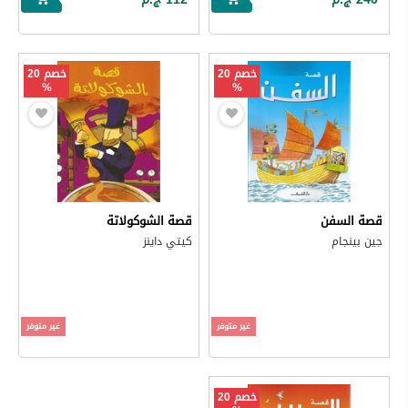
خصم 20
خصم 20
%
%
قصة السفن
قصة الشوكولاتة
جين بينجام
كيتي داينز
غير متوفر
غير متوفر
خصم 20