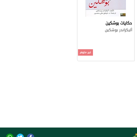
حكايات بوشكين
آليكزاندر بوشكين
غير متوفر