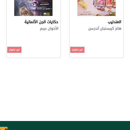
العندليب
حكايات الجن الألمانية
هانز كريستيان أندرسن
الأخوان جريم
غير متوفر
غير متوفر