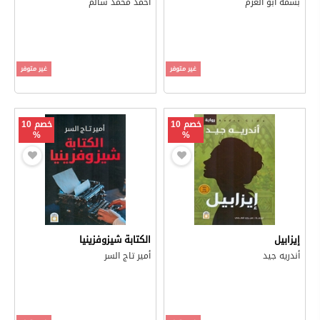
بسمة أبو العزم
أحمد محمد سالم
غير متوفر
غير متوفر
خصم 10
خصم 10
%
%
إيزابيل
الكتابة شيزوفزينيا
أندريه جيد
أمير تاج السر