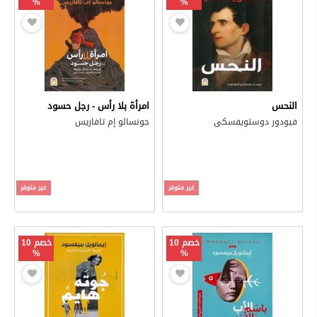
%
%
النحس
امرأة بلا رأس - رجل حسود
فيودور دوستويفسكى
جونسالو إم تافاريس
غير متوفر
غير متوفر
خصم 10
خصم 10
%
%