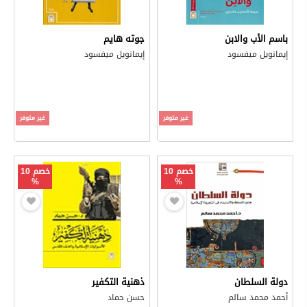
باسم الأب والابن
جوته هايم
إيمانويل ميفسود
إيمانويل ميفسود
غير متوفر
غير متوفر
خصم 10
خصم 10
%
%
دولة السلطان
ذهنية التكفير
أحمد محمد سالم
حسن حماد